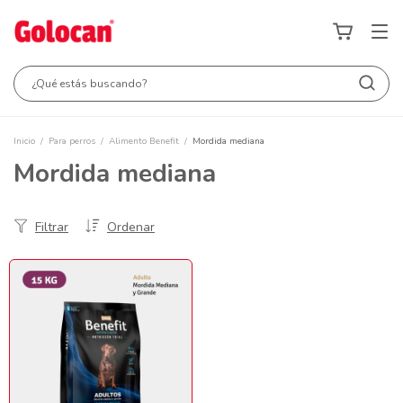
Inicio
/
Para perros
/
Alimento Benefit
/
Mordida mediana
Mordida mediana
Filtrar
Ordenar