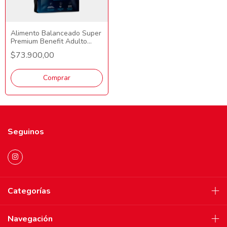
Alimento Balanceado Super
Premium Benefit Adulto
Mordida Mediana/Grande 15
$73.900,00
kG
Comprar
Seguinos
Categorías
Navegación