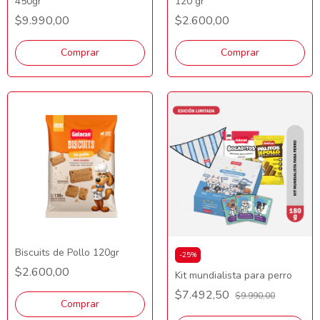
450gr
120 gr
$9.990,00
$2.600,00
Comprar
Comprar
Biscuits de Pollo 120gr
-
25
%
$2.600,00
Kit mundialista para perro
$7.492,50
$9.990,00
Comprar